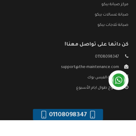
مركز صيانة بيكو
صيانة غسالات بيكو
صيانة ثلاجات بيكو
كن دائما على تواصل معنا!
01108098347
support@the-maintenance.com
صفحة الفيس بوك
مفتوح طوال ايام الأسبوع
01108098347
جميع الحقوق محفوظه ©
صيانة بيكو