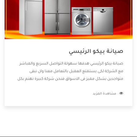
صيانة بيكو الرئيسي
صيانة بيكو الرئيسي هدفها سهولة التواصل السريع والمباشر
مع الشركة لكى يستمتع العميل بالتعامل معنا وان نبقى
متواجدين بشكل مميز فى الاسواق فنحن شركة كبيرة نهتم بكل
التفاصيل المهمة للعميل وان يستمتع بالخدمات التى تنفرد
مشاهدة المزيد
الشركة بها والتى تكون منها خدمة الصيانة التى تكون من أهم
الخدمات التى يرغب بها العميل لأنها تحافظ على كفاءة المنتج
كما أن شركة بيكو تقدم لنا جميع الأجهزة التى نبحث عنها وأقوى
الأسعار التى تكون مناسبة لكثير من العملاء