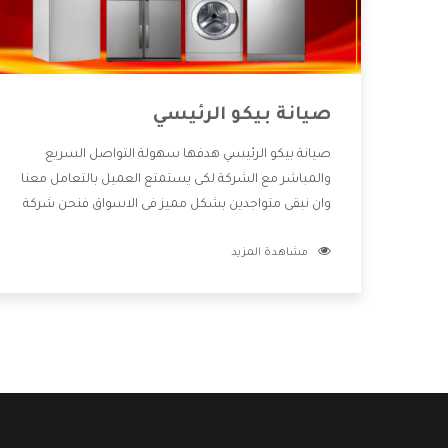
صيانة بيكو الرئيسي
صيانة بيكو الرئيسي هدفها سهولة التواصل السريع
والمباشر مع الشركة لكى يستمتع العميل بالتعامل معنا
وان نبقى متواجدين بشكل مميز فى الاسواق فنحن شركة
كبيرة نهتم بكل التفاصيل المهمة للعميل وان يستمتع
مشاهدة المزيد
بالخدمات التى تنفرد الشركة بها والتى تكون منها خدمة
الصيانة التى تكون من أهم الخدمات التى يرغب بها
العميل لأنها تحافظ على كفاءة المنتج كما أن شركة بيكو
تقدم لنا جميع الأجهزة التى نبحث عنها وأقوى الأسعار
التى تكون مناسبة لكثير من العملاء