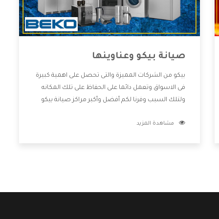
صيانة بيكو وعناوينها
بيكو من الشركات المميزة والتى تحصل على اهمية كبيرة
فى الاسواق وتعمل دائما على الحفاظ على تلك المكانه
ولتلك السبب وفرنا لكم أفضل وأكبر مراكز صيانة بيكو
وعناوينها حتى يكون قريب من كل العملاء ويستطيع
مشاهدة المزيد
القيام بتصليح جميع المنتجات دون اى ازعاج كما أننا نهتم
بكل ما يحتاجه المستهلك لكى نحافظ على ثقتهم بنا
،وهتستمتع بأقوى العروض والخدمات ما بعد البيع التى
ترضى العميل