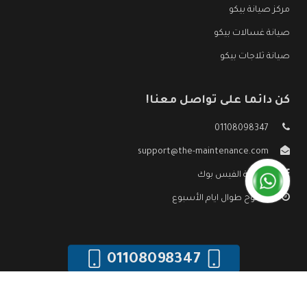
مركز صيانة بيكو
صيانة غسالات بيكو
صيانة ثلاجات بيكو
كن دائما على تواصل معنا!
01108098347
support@the-maintenance.com
صفحة الفيس بوك
مفتوح طوال ايام الأسبوع
01108098347
جميع الحقوق محفوظه ©
صيانة بيكو