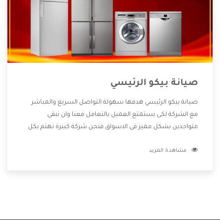
صيانة بيكو الرئيسي
صيانة بيكو الرئيسي هدفها سهولة التواصل السريع والمباشر
مع الشركة لكى يستمتع العميل بالتعامل معنا وان نبقى
متواجدين بشكل مميز فى الاسواق فنحن شركة كبيرة نهتم بكل
التفاصيل المهمة للعميل وان يستمتع بالخدمات التى تنفرد
مشاهدة المزيد
الشركة بها والتى تكون منها خدمة الصيانة التى تكون من أهم
الخدمات التى يرغب بها العميل لأنها تحافظ على كفاءة المنتج
كما أن شركة بيكو تقدم لنا جميع الأجهزة التى نبحث عنها وأقوى
الأسعار التى تكون مناسبة لكثير من العملاء