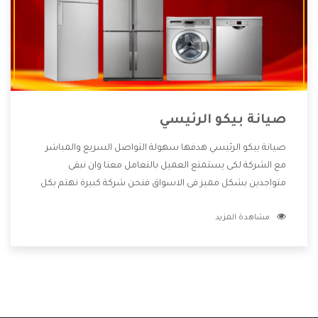
صيانة بيكو الرئيسي
صيانة بيكو الرئيسي هدفها سهولة التواصل السريع والمباشر
مع الشركة لكى يستمتع العميل بالتعامل معنا وان نبقى
متواجدين بشكل مميز فى الاسواق فنحن شركة كبيرة نهتم بكل
التفاصيل المهمة للعميل وان يستمتع بالخدمات التى تنفرد
مشاهدة المزيد
الشركة بها والتى تكون منها خدمة الصيانة التى تكون من أهم
الخدمات التى يرغب بها العميل لأنها تحافظ على كفاءة المنتج
كما أن شركة بيكو تقدم لنا جميع الأجهزة التى نبحث عنها وأقوى
الأسعار التى تكون مناسبة لكثير من العملاء