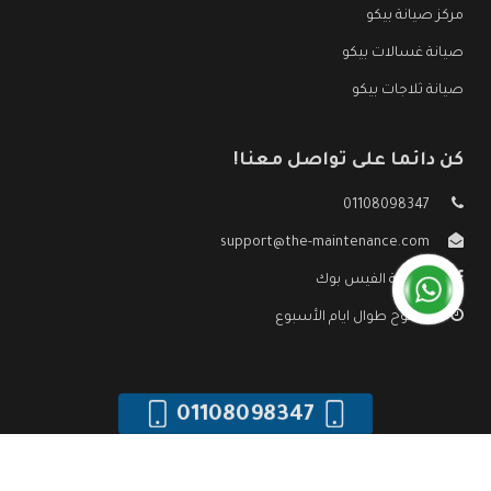
مركز صيانة بيكو
صيانة غسالات بيكو
صيانة ثلاجات بيكو
كن دائما على تواصل معنا!
01108098347
support@the-maintenance.com
صفحة الفيس بوك
مفتوح طوال ايام الأسبوع
01108098347
جميع الحقوق محفوظه ©
صيانة بيكو