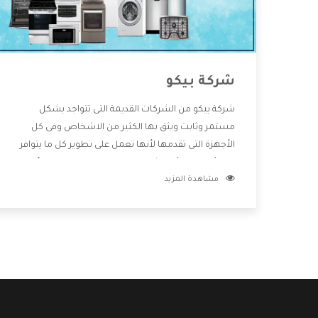
شركة بيكو
شركة بيكو من الشركات القديمة التى تتواجد بشكل
مستمر وثابت ويثق بها الكثير من الاشخاص وفى كل
الأجهزة التى تقدمها لأنها تعمل على تطوير كل ما يتوافر
فى الأسواق ولأنها شركة معروفة تهتم جدا بتوفير أفضل
مشاهدة المزيد
خدمات ما بعد البيع مع المنتجات وتقدم للعملاء أقوى
العروض والخصومات التى تسهل على المستهلك
الاستمتاع بشراء جميع ما نقدمه لكم معنا هتجد كل ما
هو جديد وأفضل