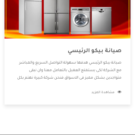
صيانة بيكو الرئيسي
صيانة بيكو الرئيسي هدفها سهولة التواصل السريع والمباشر
مع الشركة لكى يستمتع العميل بالتعامل معنا وان نبقى
متواجدين بشكل مميز فى الاسواق فنحن شركة كبيرة نهتم بكل
التفاصيل المهمة للعميل وان يستمتع بالخدمات التى تنفرد
مشاهدة المزيد
الشركة بها والتى تكون منها خدمة الصيانة التى تكون من أهم
الخدمات التى يرغب بها العميل لأنها تحافظ على كفاءة المنتج
كما أن شركة بيكو تقدم لنا جميع الأجهزة التى نبحث عنها وأقوى
الأسعار التى تكون مناسبة لكثير من العملاء