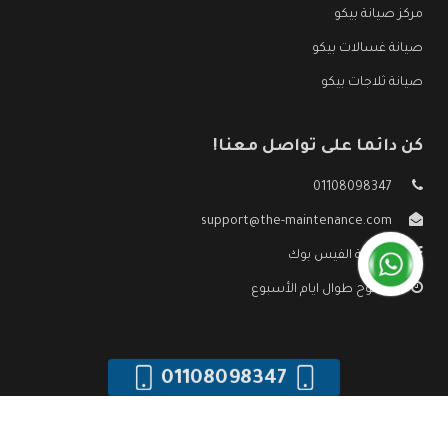
مركز صيانة بيكو
صيانة غسالات بيكو
صيانة ثلاجات بيكو
كن دائما على تواصل معنا!
01108098347
support@the-maintenance.com
صفحة الفيس بوك
مفتوح طوال ايام الأسبوع
01108098347
جميع الحقوق محفوظه ©
صيانة بيكو