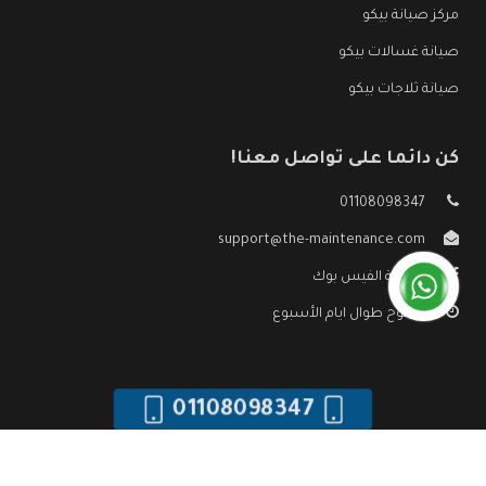
مركز صيانة بيكو
صيانة غسالات بيكو
صيانة ثلاجات بيكو
كن دائما على تواصل معنا!
01108098347
support@the-maintenance.com
صفحة الفيس بوك
مفتوح طوال ايام الأسبوع
01108098347
جميع الحقوق محفوظه ©
صيانة بيكو