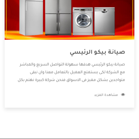
صيانة بيكو الرئيسي
صيانة بيكو الرئيسي هدفها سهولة التواصل السريع والمباشر
مع الشركة لكى يستمتع العميل بالتعامل معنا وان نبقى
متواجدين بشكل مميز فى الاسواق فنحن شركة كبيرة نهتم بكل
التفاصيل المهمة للعميل وان يستمتع بالخدمات التى تنفرد
مشاهدة المزيد
الشركة بها والتى تكون منها خدمة الصيانة التى تكون من أهم
الخدمات التى يرغب بها العميل لأنها تحافظ على كفاءة المنتج
كما أن شركة بيكو تقدم لنا جميع الأجهزة التى نبحث عنها وأقوى
الأسعار التى تكون مناسبة لكثير من العملاء