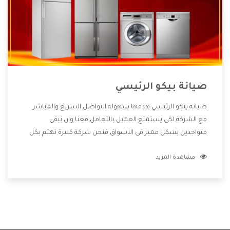
صيانة بيكو الرئيسي
صيانة بيكو الرئيسي هدفها سهولة التواصل السريع والمباشر
مع الشركة لكى يستمتع العميل بالتعامل معنا وان نبقى
متواجدين بشكل مميز فى الاسواق فنحن شركة كبيرة نهتم بكل
التفاصيل المهمة للعميل وان يستمتع بالخدمات التى تنفرد
مشاهدة المزيد
الشركة بها والتى تكون منها خدمة الصيانة التى تكون من أهم
الخدمات التى يرغب بها العميل لأنها تحافظ على كفاءة المنتج
كما أن شركة بيكو تقدم لنا جميع الأجهزة التى نبحث عنها وأقوى
الأسعار التى تكون مناسبة لكثير من العملاء