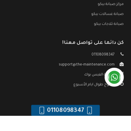
مركز صيانة بيكو
صيانة غسالات بيكو
صيانة ثلاجات بيكو
كن دائما على تواصل معنا!
01108098347
support@the-maintenance.com
صفحة الفيس بوك
مفتوح طوال ايام الأسبوع
01108098347
جميع الحقوق محفوظه ©
صيانة بيكو