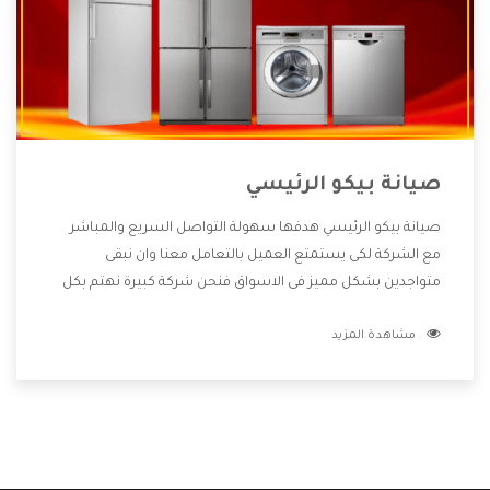
صيانة بيكو الرئيسي
صيانة بيكو الرئيسي هدفها سهولة التواصل السريع والمباشر
مع الشركة لكى يستمتع العميل بالتعامل معنا وان نبقى
متواجدين بشكل مميز فى الاسواق فنحن شركة كبيرة نهتم بكل
التفاصيل المهمة للعميل وان يستمتع بالخدمات التى تنفرد
مشاهدة المزيد
الشركة بها والتى تكون منها خدمة الصيانة التى تكون من أهم
الخدمات التى يرغب بها العميل لأنها تحافظ على كفاءة المنتج
كما أن شركة بيكو تقدم لنا جميع الأجهزة التى نبحث عنها وأقوى
الأسعار التى تكون مناسبة لكثير من العملاء