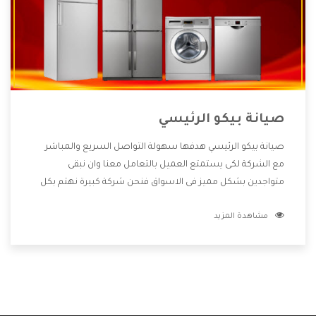
صيانة بيكو الرئيسي
صيانة بيكو الرئيسي هدفها سهولة التواصل السريع والمباشر
مع الشركة لكى يستمتع العميل بالتعامل معنا وان نبقى
متواجدين بشكل مميز فى الاسواق فنحن شركة كبيرة نهتم بكل
التفاصيل المهمة للعميل وان يستمتع بالخدمات التى تنفرد
مشاهدة المزيد
الشركة بها والتى تكون منها خدمة الصيانة التى تكون من أهم
الخدمات التى يرغب بها العميل لأنها تحافظ على كفاءة المنتج
كما أن شركة بيكو تقدم لنا جميع الأجهزة التى نبحث عنها وأقوى
الأسعار التى تكون مناسبة لكثير من العملاء