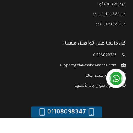
مركز صيانة بيكو
صيانة غسالات بيكو
صيانة ثلاجات بيكو
كن دائما على تواصل معنا!
01108098347
support@the-maintenance.com
صفحة الفيس بوك
مفتوح طوال ايام الأسبوع
01108098347
جميع الحقوق محفوظه ©
صيانة بيكو