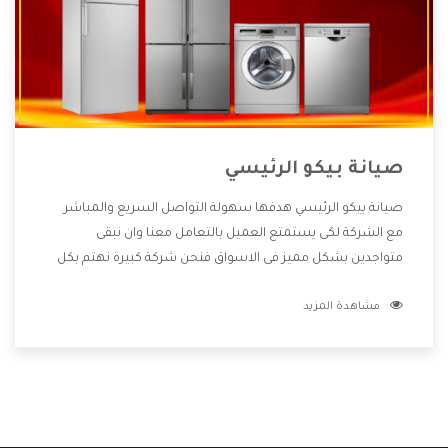
صيانة بيكو الرئيسي
صيانة بيكو الرئيسي هدفها سهولة التواصل السريع والمباشر
مع الشركة لكى يستمتع العميل بالتعامل معنا وان نبقى
متواجدين بشكل مميز فى الاسواق فنحن شركة كبيرة نهتم بكل
التفاصيل المهمة للعميل وان يستمتع بالخدمات التى تنفرد
مشاهدة المزيد
الشركة بها والتى تكون منها خدمة الصيانة التى تكون من أهم
الخدمات التى يرغب بها العميل لأنها تحافظ على كفاءة المنتج
كما أن شركة بيكو تقدم لنا جميع الأجهزة التى نبحث عنها وأقوى
الأسعار التى تكون مناسبة لكثير من العملاء