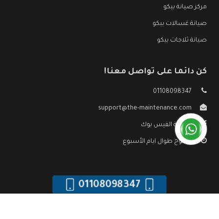
مركز صيانة بيكو
صيانة غسالات بيكو
صيانة ثلاجات بيكو
كن دائما على تواصل معنا!
01108098347
support@the-maintenance.com
صفحة الفيس بوك
مفتوح طوال ايام الأسبوع
01108098347
جميع الحقوق محفوظه ©
صيانة بيكو