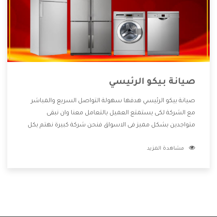
صيانة بيكو الرئيسي
صيانة بيكو الرئيسي هدفها سهولة التواصل السريع والمباشر
مع الشركة لكى يستمتع العميل بالتعامل معنا وان نبقى
متواجدين بشكل مميز فى الاسواق فنحن شركة كبيرة نهتم بكل
التفاصيل المهمة للعميل وان يستمتع بالخدمات التى تنفرد
مشاهدة المزيد
الشركة بها والتى تكون منها خدمة الصيانة التى تكون من أهم
الخدمات التى يرغب بها العميل لأنها تحافظ على كفاءة المنتج
كما أن شركة بيكو تقدم لنا جميع الأجهزة التى نبحث عنها وأقوى
الأسعار التى تكون مناسبة لكثير من العملاء