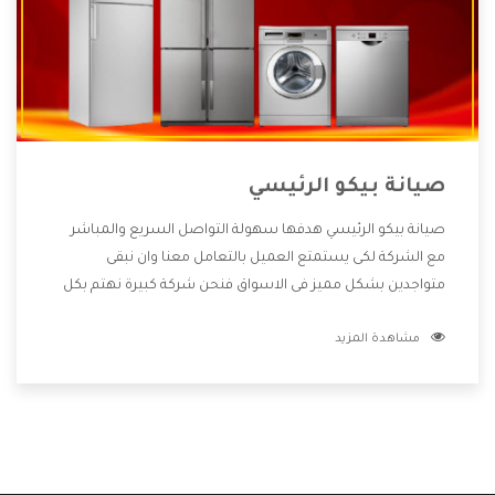
صيانة بيكو الرئيسي
صيانة بيكو الرئيسي هدفها سهولة التواصل السريع والمباشر
مع الشركة لكى يستمتع العميل بالتعامل معنا وان نبقى
متواجدين بشكل مميز فى الاسواق فنحن شركة كبيرة نهتم بكل
التفاصيل المهمة للعميل وان يستمتع بالخدمات التى تنفرد
مشاهدة المزيد
الشركة بها والتى تكون منها خدمة الصيانة التى تكون من أهم
الخدمات التى يرغب بها العميل لأنها تحافظ على كفاءة المنتج
كما أن شركة بيكو تقدم لنا جميع الأجهزة التى نبحث عنها وأقوى
الأسعار التى تكون مناسبة لكثير من العملاء