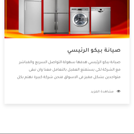
صيانة بيكو الرئيسي
صيانة بيكو الرئيسي هدفها سهولة التواصل السريع والمباشر
مع الشركة لكى يستمتع العميل بالتعامل معنا وان نبقى
متواجدين بشكل مميز فى الاسواق فنحن شركة كبيرة نهتم بكل
التفاصيل المهمة للعميل وان يستمتع بالخدمات التى تنفرد
مشاهدة المزيد
الشركة بها والتى تكون منها خدمة الصيانة التى تكون من أهم
الخدمات التى يرغب بها العميل لأنها تحافظ على كفاءة المنتج
كما أن شركة بيكو تقدم لنا جميع الأجهزة التى نبحث عنها وأقوى
الأسعار التى تكون مناسبة لكثير من العملاء