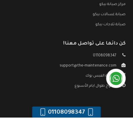
مركز صيانة بيكو
صيانة غسالات بيكو
صيانة ثلاجات بيكو
كن دائما على تواصل معنا!
01108098347
support@the-maintenance.com
صفحة الفيس بوك
مفتوح طوال ايام الأسبوع
01108098347
جميع الحقوق محفوظه ©
صيانة بيكو