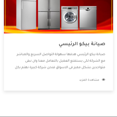
صيانة بيكو الرئيسي
صيانة بيكو الرئيسي هدفها سهولة التواصل السريع والمباشر
مع الشركة لكى يستمتع العميل بالتعامل معنا وان نبقى
متواجدين بشكل مميز فى الاسواق فنحن شركة كبيرة نهتم بكل
التفاصيل المهمة للعميل وان يستمتع بالخدمات التى تنفرد
مشاهدة المزيد
الشركة بها والتى تكون منها خدمة الصيانة التى تكون من أهم
الخدمات التى يرغب بها العميل لأنها تحافظ على كفاءة المنتج
كما أن شركة بيكو تقدم لنا جميع الأجهزة التى نبحث عنها وأقوى
الأسعار التى تكون مناسبة لكثير من العملاء