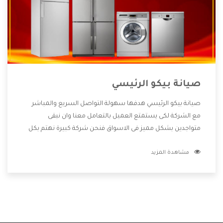
صيانة بيكو الرئيسي
صيانة بيكو الرئيسي هدفها سهولة التواصل السريع والمباشر
مع الشركة لكى يستمتع العميل بالتعامل معنا وان نبقى
متواجدين بشكل مميز فى الاسواق فنحن شركة كبيرة نهتم بكل
التفاصيل المهمة للعميل وان يستمتع بالخدمات التى تنفرد
مشاهدة المزيد
الشركة بها والتى تكون منها خدمة الصيانة التى تكون من أهم
الخدمات التى يرغب بها العميل لأنها تحافظ على كفاءة المنتج
كما أن شركة بيكو تقدم لنا جميع الأجهزة التى نبحث عنها وأقوى
الأسعار التى تكون مناسبة لكثير من العملاء