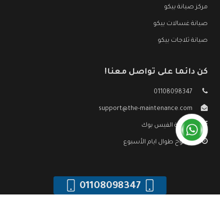
مركز صيانة بيكو
صيانة غسالات بيكو
صيانة ثلاجات بيكو
كن دائما على تواصل معنا!
01108098347
support@the-maintenance.com
صفحة الفيس بوك
مفتوح طوال ايام الأسبوع
01108098347
جميع الحقوق محفوظه ©
صيانة بيكو