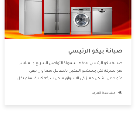
صيانة بيكو الرئيسي
صيانة بيكو الرئيسي هدفها سهولة التواصل السريع والمباشر
مع الشركة لكى يستمتع العميل بالتعامل معنا وان نبقى
متواجدين بشكل مميز فى الاسواق فنحن شركة كبيرة نهتم بكل
التفاصيل المهمة للعميل وان يستمتع بالخدمات التى تنفرد
مشاهدة المزيد
الشركة بها والتى تكون منها خدمة الصيانة التى تكون من أهم
الخدمات التى يرغب بها العميل لأنها تحافظ على كفاءة المنتج
كما أن شركة بيكو تقدم لنا جميع الأجهزة التى نبحث عنها وأقوى
الأسعار التى تكون مناسبة لكثير من العملاء