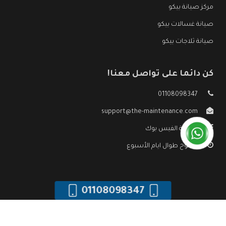
مركز صيانة بيكو
صيانة غسالات بيكو
صيانة ثلاجات بيكو
كن دائما على تواصل معنا!
01108098347
support@the-maintenance.com
صفحة الفيس بوك
مفتوح طوال ايام الأسبوع
01108098347
جميع الحقوق محفوظه ©
صيانة بيكو