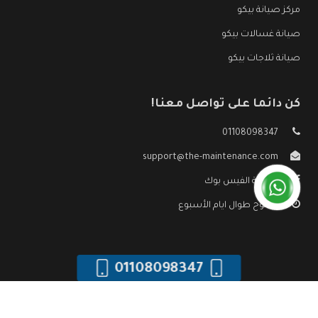
مركز صيانة بيكو
صيانة غسالات بيكو
صيانة ثلاجات بيكو
كن دائما على تواصل معنا!
01108098347
support@the-maintenance.com
صفحة الفيس بوك
مفتوح طوال ايام الأسبوع
01108098347
جميع الحقوق محفوظه ©
صيانة بيكو