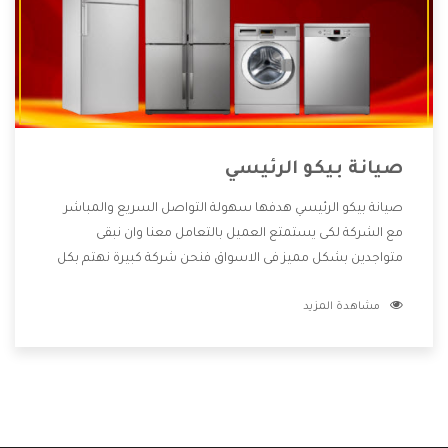
صيانة بيكو الرئيسي
صيانة بيكو الرئيسي هدفها سهولة التواصل السريع والمباشر
مع الشركة لكى يستمتع العميل بالتعامل معنا وان نبقى
متواجدين بشكل مميز فى الاسواق فنحن شركة كبيرة نهتم بكل
التفاصيل المهمة للعميل وان يستمتع بالخدمات التى تنفرد
مشاهدة المزيد
الشركة بها والتى تكون منها خدمة الصيانة التى تكون من أهم
الخدمات التى يرغب بها العميل لأنها تحافظ على كفاءة المنتج
كما أن شركة بيكو تقدم لنا جميع الأجهزة التى نبحث عنها وأقوى
الأسعار التى تكون مناسبة لكثير من العملاء