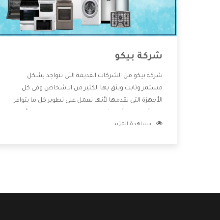
شركة بيكو
شركة بيكو من الشركات القديمة التى تتواجد بشكل
مستمر وثابت ويثق بها الكثير من الاشخاص وفى كل
الأجهزة التى تقدمها لأنها تعمل على تطوير كل ما يتوافر
فى الأسواق ولأنها شركة معروفة تهتم جدا بتوفير أفضل
مشاهدة المزيد
خدمات ما بعد البيع مع المنتجات وتقدم للعملاء أقوى
العروض والخصومات التى تسهل على المستهلك
الاستمتاع بشراء جميع ما نقدمه لكم معنا هتجد كل ما
هو جديد وأفضل