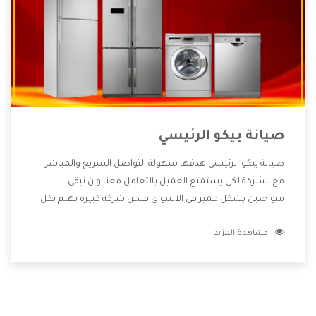
صيانة بيكو الرئيسي
صيانة بيكو الرئيسي هدفها سهولة التواصل السريع والمباشر
مع الشركة لكى يستمتع العميل بالتعامل معنا وان نبقى
متواجدين بشكل مميز فى الاسواق فنحن شركة كبيرة نهتم بكل
التفاصيل المهمة للعميل وان يستمتع بالخدمات التى تنفرد
مشاهدة المزيد
الشركة بها والتى تكون منها خدمة الصيانة التى تكون من أهم
الخدمات التى يرغب بها العميل لأنها تحافظ على كفاءة المنتج
كما أن شركة بيكو تقدم لنا جميع الأجهزة التى نبحث عنها وأقوى
الأسعار التى تكون مناسبة لكثير من العملاء