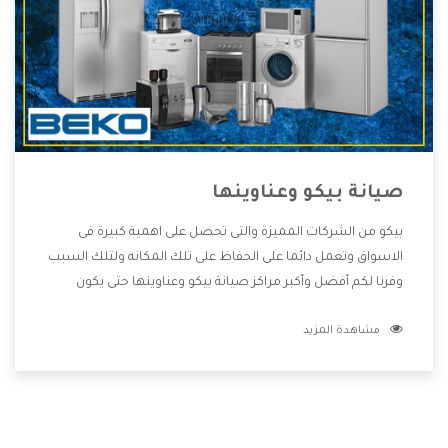
صيانة بيكو وعناوينها
بيكو من الشركات المميزة والتى تحصل على اهمية كبيرة فى
الاسواق وتعمل دائما على الحفاظ على تلك المكانه ولتلك السبب
وفرنا لكم أفضل وأكبر مراكز صيانة بيكو وعناوينها حتى يكون
قريب من كل العملاء ويستطيع القيام بتصليح جميع المنتجات
مشاهدة المزيد
دون اى ازعاج كما أننا نهتم بكل ما يحتاجه المستهلك لكى نحافظ
على ثقتهم بنا ،وهتستمتع بأقوى العروض والخدمات ما بعد البيع
التى ترضى العميل