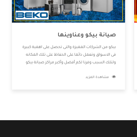
صيانة بيكو وعناوينها
بيكو من الشركات المميزة والتى تحصل على اهمية كبيرة
فى الاسواق وتعمل دائما على الحفاظ على تلك المكانه
ولتلك السبب وفرنا لكم أفضل وأكبر مراكز صيانة بيكو
وعناوينها حتى يكون قريب من كل العملاء ويستطيع
مشاهدة المزيد
القيام بتصليح جميع المنتجات دون اى ازعاج كما أننا نهتم
بكل ما يحتاجه المستهلك لكى نحافظ على ثقتهم بنا
،وهتستمتع بأقوى العروض والخدمات ما بعد البيع التى
ترضى العميل