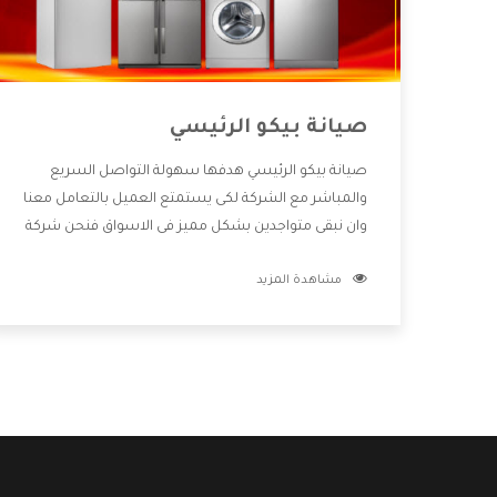
صيانة بيكو الرئيسي
صيانة بيكو الرئيسي هدفها سهولة التواصل السريع
والمباشر مع الشركة لكى يستمتع العميل بالتعامل معنا
وان نبقى متواجدين بشكل مميز فى الاسواق فنحن شركة
كبيرة نهتم بكل التفاصيل المهمة للعميل وان يستمتع
مشاهدة المزيد
بالخدمات التى تنفرد الشركة بها والتى تكون منها خدمة
الصيانة التى تكون من أهم الخدمات التى يرغب بها
العميل لأنها تحافظ على كفاءة المنتج كما أن شركة بيكو
تقدم لنا جميع الأجهزة التى نبحث عنها وأقوى الأسعار
التى تكون مناسبة لكثير من العملاء