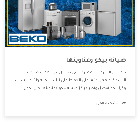
صيانة بيكو وعناوينها
بيكو من الشركات المميزة والتى تحصل على اهمية كبيرة فى
الاسواق وتعمل دائما على الحفاظ على تلك المكانه ولتلك السبب
وفرنا لكم أفضل وأكبر مراكز صيانة بيكو وعناوينها حتى يكون
قريب من كل العملاء ويستطيع القيام بتصليح جميع المنتجات
مشاهدة المزيد
دون اى ازعاج كما أننا نهتم بكل ما يحتاجه المستهلك لكى نحافظ
على ثقتهم بنا ،وهتستمتع بأقوى العروض والخدمات ما بعد البيع
التى ترضى العميل