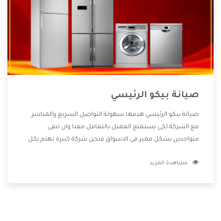
صيانة بيكو الرئيسي
صيانة بيكو الرئيسي هدفها سهولة التواصل السريع والمباشر
مع الشركة لكى يستمتع العميل بالتعامل معنا وان نبقى
متواجدين بشكل مميز فى الاسواق فنحن شركة كبيرة نهتم بكل
التفاصيل المهمة للعميل وان يستمتع بالخدمات التى تنفرد
مشاهدة المزيد
الشركة بها والتى تكون منها خدمة الصيانة التى تكون من أهم
الخدمات التى يرغب بها العميل لأنها تحافظ على كفاءة المنتج
كما أن شركة بيكو تقدم لنا جميع الأجهزة التى نبحث عنها وأقوى
الأسعار التى تكون مناسبة لكثير من العملاء