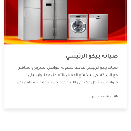
صيانة بيكو الرئيسي
صيانة بيكو الرئيسي هدفها سهولة التواصل السريع والمباشر
مع الشركة لكى يستمتع العميل بالتعامل معنا وان نبقى
متواجدين بشكل مميز فى الاسواق فنحن شركة كبيرة نهتم بكل
التفاصيل المهمة للعميل وان يستمتع بالخدمات التى تنفرد
مشاهدة المزيد
الشركة بها والتى تكون منها خدمة الصيانة التى تكون من أهم
الخدمات التى يرغب بها العميل لأنها تحافظ على كفاءة المنتج
كما أن شركة بيكو تقدم لنا جميع الأجهزة التى نبحث عنها وأقوى
الأسعار التى تكون مناسبة لكثير من العملاء