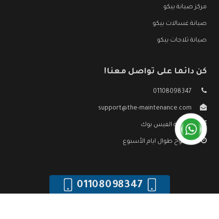
مركز صيانة بيكو
صيانة غسالات بيكو
صيانة ثلاجات بيكو
كن دائما على تواصل معنا!
01108098347
support@the-maintenance.com
صفحة الفيس بوك
مفتوح طوال ايام الأسبوع
01108098347
جميع الحقوق محفوظه ©
صيانة بيكو