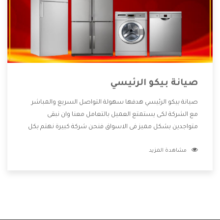
صيانة بيكو الرئيسي
صيانة بيكو الرئيسي هدفها سهولة التواصل السريع والمباشر
مع الشركة لكى يستمتع العميل بالتعامل معنا وان نبقى
متواجدين بشكل مميز فى الاسواق فنحن شركة كبيرة نهتم بكل
التفاصيل المهمة للعميل وان يستمتع بالخدمات التى تنفرد
مشاهدة المزيد
الشركة بها والتى تكون منها خدمة الصيانة التى تكون من أهم
الخدمات التى يرغب بها العميل لأنها تحافظ على كفاءة المنتج
كما أن شركة بيكو تقدم لنا جميع الأجهزة التى نبحث عنها وأقوى
الأسعار التى تكون مناسبة لكثير من العملاء