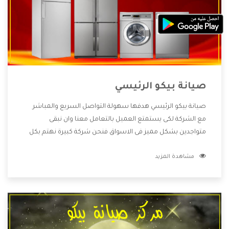
صيانة بيكو الرئيسي
صيانة بيكو الرئيسي هدفها سهولة التواصل السريع والمباشر
مع الشركة لكى يستمتع العميل بالتعامل معنا وان نبقى
متواجدين بشكل مميز فى الاسواق فنحن شركة كبيرة نهتم بكل
التفاصيل المهمة للعميل وان يستمتع بالخدمات التى تنفرد
مشاهدة المزيد
الشركة بها والتى تكون منها خدمة الصيانة التى تكون من أهم
الخدمات التى يرغب بها العميل لأنها تحافظ على كفاءة المنتج
كما أن شركة بيكو تقدم لنا جميع الأجهزة التى نبحث عنها وأقوى
الأسعار التى تكون مناسبة لكثير من العملاء