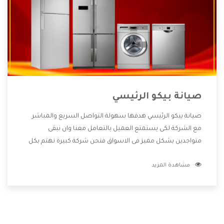
صيانة بيكو الرئيسي
صيانة بيكو الرئيسي هدفها سهولة التواصل السريع والمباشر
مع الشركة لكى يستمتع العميل بالتعامل معنا وان نبقى
متواجدين بشكل مميز فى الاسواق فنحن شركة كبيرة نهتم بكل
التفاصيل المهمة للعميل وان يستمتع بالخدمات التى تنفرد
مشاهدة المزيد
الشركة بها والتى تكون منها خدمة الصيانة التى تكون من أهم
الخدمات التى يرغب بها العميل لأنها تحافظ على كفاءة المنتج
كما أن شركة بيكو تقدم لنا جميع الأجهزة التى نبحث عنها وأقوى
الأسعار التى تكون مناسبة لكثير من العملاء