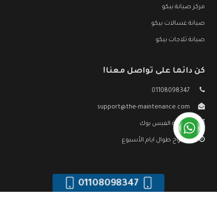
مركز صيانة بيكو
صيانة غسالات بيكو
صيانة ثلاجات بيكو
كن دائما على تواصل معنا!
01108098347
support@the-maintenance.com
صفحة الفيس بوك
مفتوح طوال ايام الأسبوع
01108098347
جميع الحقوق محفوظه ©
صيانة بيكو