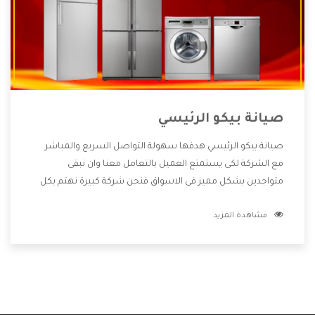
صيانة بيكو الرئيسي
صيانة بيكو الرئيسي هدفها سهولة التواصل السريع والمباشر
مع الشركة لكى يستمتع العميل بالتعامل معنا وان نبقى
متواجدين بشكل مميز فى الاسواق فنحن شركة كبيرة نهتم بكل
التفاصيل المهمة للعميل وان يستمتع بالخدمات التى تنفرد
مشاهدة المزيد
الشركة بها والتى تكون منها خدمة الصيانة التى تكون من أهم
الخدمات التى يرغب بها العميل لأنها تحافظ على كفاءة المنتج
كما أن شركة بيكو تقدم لنا جميع الأجهزة التى نبحث عنها وأقوى
الأسعار التى تكون مناسبة لكثير من العملاء