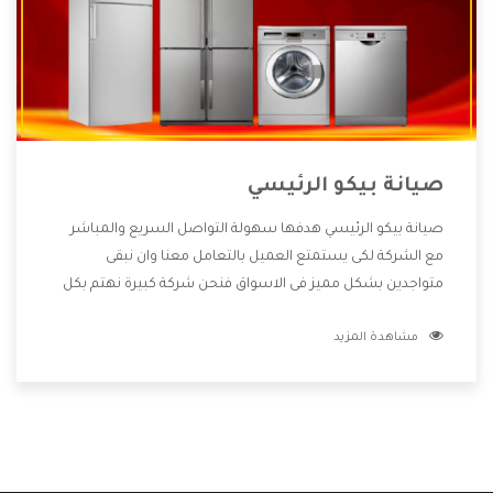
صيانة بيكو الرئيسي
صيانة بيكو الرئيسي هدفها سهولة التواصل السريع والمباشر
مع الشركة لكى يستمتع العميل بالتعامل معنا وان نبقى
متواجدين بشكل مميز فى الاسواق فنحن شركة كبيرة نهتم بكل
التفاصيل المهمة للعميل وان يستمتع بالخدمات التى تنفرد
مشاهدة المزيد
الشركة بها والتى تكون منها خدمة الصيانة التى تكون من أهم
الخدمات التى يرغب بها العميل لأنها تحافظ على كفاءة المنتج
كما أن شركة بيكو تقدم لنا جميع الأجهزة التى نبحث عنها وأقوى
الأسعار التى تكون مناسبة لكثير من العملاء