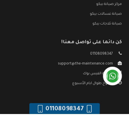
مركز صيانة بيكو
صيانة غسالات بيكو
صيانة ثلاجات بيكو
كن دائما على تواصل معنا!
01108098347
support@the-maintenance.com
صفحة الفيس بوك
مفتوح طوال ايام الأسبوع
01108098347
جميع الحقوق محفوظه ©
صيانة بيكو