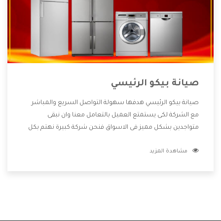
صيانة بيكو الرئيسي
صيانة بيكو الرئيسي هدفها سهولة التواصل السريع والمباشر
مع الشركة لكى يستمتع العميل بالتعامل معنا وان نبقى
متواجدين بشكل مميز فى الاسواق فنحن شركة كبيرة نهتم بكل
التفاصيل المهمة للعميل وان يستمتع بالخدمات التى تنفرد
مشاهدة المزيد
الشركة بها والتى تكون منها خدمة الصيانة التى تكون من أهم
الخدمات التى يرغب بها العميل لأنها تحافظ على كفاءة المنتج
كما أن شركة بيكو تقدم لنا جميع الأجهزة التى نبحث عنها وأقوى
الأسعار التى تكون مناسبة لكثير من العملاء