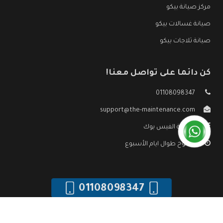
مركز صيانة بيكو
صيانة غسالات بيكو
صيانة ثلاجات بيكو
كن دائما على تواصل معنا!
01108098347
support@the-maintenance.com
صفحة الفيس بوك
مفتوح طوال ايام الأسبوع
01108098347
جميع الحقوق محفوظه ©
صيانة بيكو