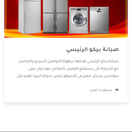
صيانة بيكو الرئيسي
صيانة بيكو الرئيسي هدفها سهولة التواصل السريع والمباشر
مع الشركة لكى يستمتع العميل بالتعامل معنا وان نبقى
متواجدين بشكل مميز فى الاسواق فنحن شركة كبيرة نهتم بكل
التفاصيل المهمة للعميل وان يستمتع بالخدمات التى تنفرد
مشاهدة المزيد
الشركة بها والتى تكون منها خدمة الصيانة التى تكون من أهم
الخدمات التى يرغب بها العميل لأنها تحافظ على كفاءة المنتج
كما أن شركة بيكو تقدم لنا جميع الأجهزة التى نبحث عنها وأقوى
الأسعار التى تكون مناسبة لكثير من العملاء