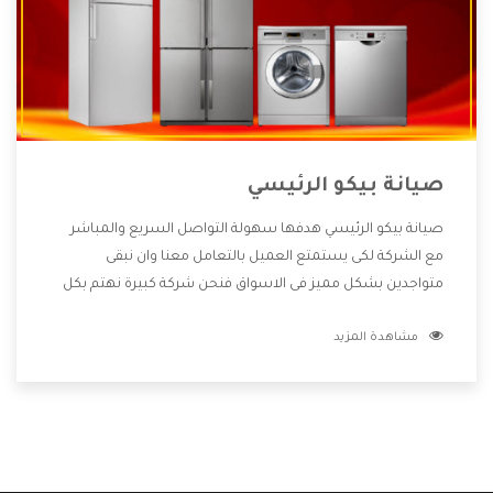
صيانة بيكو الرئيسي
صيانة بيكو الرئيسي هدفها سهولة التواصل السريع والمباشر
مع الشركة لكى يستمتع العميل بالتعامل معنا وان نبقى
متواجدين بشكل مميز فى الاسواق فنحن شركة كبيرة نهتم بكل
التفاصيل المهمة للعميل وان يستمتع بالخدمات التى تنفرد
مشاهدة المزيد
الشركة بها والتى تكون منها خدمة الصيانة التى تكون من أهم
الخدمات التى يرغب بها العميل لأنها تحافظ على كفاءة المنتج
كما أن شركة بيكو تقدم لنا جميع الأجهزة التى نبحث عنها وأقوى
الأسعار التى تكون مناسبة لكثير من العملاء