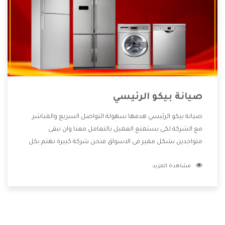
صيانة بيكو الرئيسي
صيانة بيكو الرئيسي هدفها سهولة التواصل السريع والمباشر
مع الشركة لكى يستمتع العميل بالتعامل معنا وان نبقى
متواجدين بشكل مميز فى الاسواق فنحن شركة كبيرة نهتم بكل
التفاصيل المهمة للعميل وان يستمتع بالخدمات التى تنفرد
مشاهدة المزيد
الشركة بها والتى تكون منها خدمة الصيانة التى تكون من أهم
الخدمات التى يرغب بها العميل لأنها تحافظ على كفاءة المنتج
كما أن شركة بيكو تقدم لنا جميع الأجهزة التى نبحث عنها وأقوى
الأسعار التى تكون مناسبة لكثير من العملاء