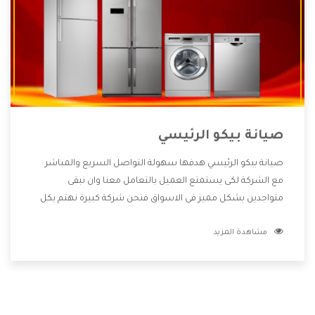
صيانة بيكو الرئيسي
صيانة بيكو الرئيسي هدفها سهولة التواصل السريع والمباشر
مع الشركة لكى يستمتع العميل بالتعامل معنا وان نبقى
متواجدين بشكل مميز فى الاسواق فنحن شركة كبيرة نهتم بكل
التفاصيل المهمة للعميل وان يستمتع بالخدمات التى تنفرد
مشاهدة المزيد
الشركة بها والتى تكون منها خدمة الصيانة التى تكون من أهم
الخدمات التى يرغب بها العميل لأنها تحافظ على كفاءة المنتج
كما أن شركة بيكو تقدم لنا جميع الأجهزة التى نبحث عنها وأقوى
الأسعار التى تكون مناسبة لكثير من العملاء