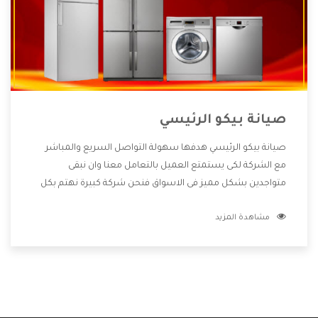
صيانة بيكو الرئيسي
صيانة بيكو الرئيسي هدفها سهولة التواصل السريع والمباشر
مع الشركة لكى يستمتع العميل بالتعامل معنا وان نبقى
متواجدين بشكل مميز فى الاسواق فنحن شركة كبيرة نهتم بكل
التفاصيل المهمة للعميل وان يستمتع بالخدمات التى تنفرد
مشاهدة المزيد
الشركة بها والتى تكون منها خدمة الصيانة التى تكون من أهم
الخدمات التى يرغب بها العميل لأنها تحافظ على كفاءة المنتج
كما أن شركة بيكو تقدم لنا جميع الأجهزة التى نبحث عنها وأقوى
الأسعار التى تكون مناسبة لكثير من العملاء