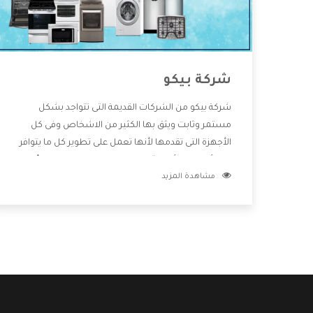
شركة بيكو
شركة بيكو من الشركات القديمة التى تتواجد بشكل
مستمر وثابت ويثق بها الكثير من الاشخاص وفى كل
الأجهزة التى تقدمها لأنها تعمل على تطوير كل ما يتوافر
فى الأسواق ولأنها شركة معروفة تهتم جدا بتوفير أفضل
مشاهدة المزيد
خدمات ما بعد البيع مع المنتجات وتقدم للعملاء أقوى
العروض والخصومات التى تسهل على المستهلك
الاستمتاع بشراء جميع ما نقدمه لكم معنا هتجد كل ما
هو جديد وأفضل