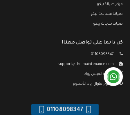
مركز صيانة بيكو
صيانة غسالات بيكو
صيانة ثلاجات بيكو
كن دائما على تواصل معنا!
01108098347
support@the-maintenance.com
صفحة الفيس بوك
مفتوح طوال ايام الأسبوع
01108098347
جميع الحقوق محفوظه ©
صيانة بيكو