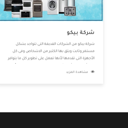
شركة بيكو
شركة بيكو من الشركات القديمة التى تتواجد بشكل
مستمر وثابت ويثق بها الكثير من الاشخاص وفى كل
الأجهزة التى تقدمها لأنها تعمل على تطوير كل ما يتوافر
فى الأسواق ولأنها شركة معروفة تهتم جدا بتوفير أفضل
مشاهدة المزيد
خدمات ما بعد البيع مع المنتجات وتقدم للعملاء أقوى
العروض والخصومات التى تسهل على المستهلك
الاستمتاع بشراء جميع ما نقدمه لكم معنا هتجد كل ما
هو جديد وأفضل