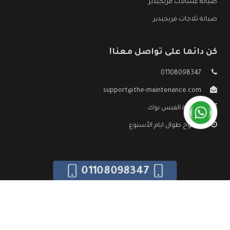
صيانة غسالات فريجيدير
صيانة ثلاجات فريجيدير
كن دائما على تواصل معنا!
01108098347
support@the-maintenance.com
صفحة الفيس بوك
مفتوح طوال ايام الأسبوع
01108098347
جميع الحقوق محفوظه ©
صيانة فريجيدير