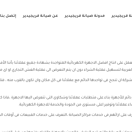
 فريجيدير
مدونة صيانة فريجيدير
عن صيانة فريجيدير
إتصل بنا
مل على انتاج افضل الاجهزة الكهربائية المتواجدة بشهادة جميع عملائنا بأننا الأف
بية لتسهيل عملية الشراء دون ان يتم التعرض الى عملية الغش التجاري او اى مش
ركة ان تنجح فى تواجدها الدائم مع عملائنا فى كل مكان وان تكون بالقرب منه ، فت
ر دائم للأجهزة بناء على متطلبات عملائنا وشكاوى التى تتعرض اليها الاجهزة ،فاذا
عملائنا وتوفير اعلى مستوى من الجودة والخدمة للاجهزة الكهربائية.
لتعرف على ارائهم فى خدمات مراكز الصيانة ،التعرف على خدمات المبيعات فى أوقات 