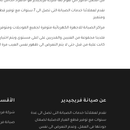
من افضل الامور التي تقوم بها شركة فريجيدير هو الانفراد الكامل ب
نقدم لعملائنا خدمات الصيا
ومتميز.
مراكز الصيانة للاجهزة الكهربائية متوفرة لجميع الموديلات ومتوفر
فلدينا مجموعة من الفنيين والمدربين على اعلى مستوى ويتم اختيارهم
كانت علية من قبل حتى لا يتم التعرض الى ظهور نفس العيب مرة ا
عن صيانة فريجيدير
الأقسا
شركة فريج
نقدم لعملائنا خدمات الصيانة التى تصل الى عدة
سنوات مع توفير قطع الغيار الاصلية لضمان
صيانة فري
جودتها فى العمل، وعدم التعرض الى نفس