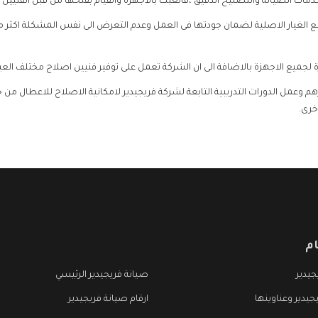
خدمات الصيانة والتصليح الدقيق ،فالعبث بالاجهزة والقيام بفتحها من قبل الفنيين 
نة التى تصل الى 7 سنوات مع توفير قطع الغيار الاصلية لضمان جودتها فى العمل وعدم التعرض الى نفس 
ة لجميع الاجهزة بالاضافة الى ان الشركة تعمل على توفير فنيين اصلاح مختلف العي
 وعمل الدورات التدريبية التابعة لشركة فريجيدير لامكانية الاصلاح للاعطال من خل
خرى.
م
يدير
صيانة فريجيدير الرئيسي
جيدير وعناوينها
ارقام صيانة فريجيدير