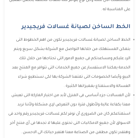
المستهلك الان لسه وكل نوع يتوافر منه سعات مختلفة يحصل العميل
على المناسبة له .
الخط الساخن لصيانة غسالات فريجيدير
الخط الساخن لصيانة غسالات فريجيدير تكون من اهم الخطوط التى
يتمكن المستهلك من خلالها التواصل مع الشركة بشكل سريع ويتم
الرد عليكم ومساعدتكم فى جميع الامور التى تحتاجها من خلال تلك
الخدمة يمكننا الاستفسار عن جميع الخدمات التى تتوافر مع المنتج بعد
البيع وأيضا الخصومات التى تمتعنا الشركة بها لكى نستطيع شراء
الغسالة والاستمتاع بمميزاتها الكثيرة .
لأن الغسالات جزء أساسى فى المنزل لأبد من اختيار الماركة التى تعيش
معنا بكفاءة عالية ولأطول فترة دون التعرض لإى مشكلة ولأننا نريد
استمتاعكم كان من الضرورى أن نوفر لكم غسالات فريجيدير رقم واحد فى
الاسواق لأن جميع الامكانيات التى تحتوى عليها لا تجدها فى أى منتج أخر
وهتقدر تكون مطمن من الصناعة معنا هتفير حياتك الى الاحسن .