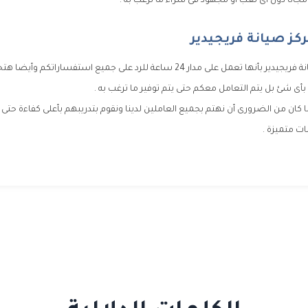
 مجانا دون أى تعب أو مجهود فى شراء ما ترغب به .
كز صيانة فريجيدير
تتميز خدمة عملاء صيانة فريجيدير بأنها تعمل على مدار 24 ساعة للرد على جميع استفس
بأى شئ بل يتم التعامل معكم حتى يتم توفير ما ترغب به .
 كان من الضرورى أن نهتم بجميع العاملين لدينا ونقوم بتدريبهم بأعلى كفاءة حتى 
ت متميزة .