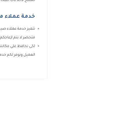
المنتج لأحد باب البيت
خدمة عملاء مر
متحضر لا يتم ازعاجكم 
لكى نحافظ على مكانتنا
العميل ونوفر لكم خدما