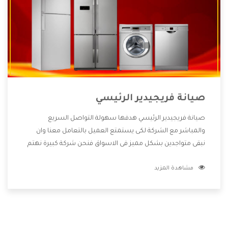
صيانة فريجيدير الرئيسي
صيانة فريجيدير الرئيسي هدفها سهولة التواصل السريع
والمباشر مع الشركة لكى يستمتع العميل بالتعامل معنا وان
نبقى متواجدين بشكل مميز فى الاسواق فنحن شركة كبيرة نهتم
بكل التفاصيل المهمة للعميل وان يستمتع بالخدمات التى تنفرد
مشاهدة المزيد
الشركة بها والتى تكون منها خدمة الصيانة التى تكون من أهم
الخدمات التى يرغب بها العميل لأنها تحافظ على كفاءة المنتج
كما أن شركة فريجيدير تقدم لنا جميع الأجهزة التى نبحث عنها
وأقوى الأسعار التى تكون مناسبة لكثير من العملاء