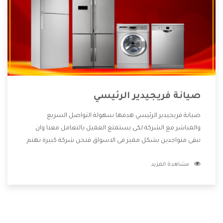
صيانة فريجيدير الرئيسي
صيانة فريجيدير الرئيسي هدفها سهولة التواصل السريع
والمباشر مع الشركة لكى يستمتع العميل بالتعامل معنا وان
نبقى متواجدين بشكل مميز فى الاسواق فنحن شركة كبيرة نهتم
بكل التفاصيل المهمة للعميل وان يستمتع بالخدمات التى تنفرد
مشاهدة المزيد
الشركة بها والتى تكون منها خدمة الصيانة التى تكون من أهم
الخدمات التى يرغب بها العميل لأنها تحافظ على كفاءة المنتج
كما أن شركة فريجيدير تقدم لنا جميع الأجهزة التى نبحث عنها
وأقوى الأسعار التى تكون مناسبة لكثير من العملاء