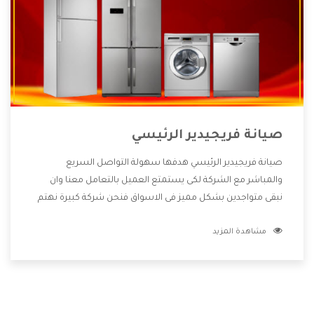
صيانة فريجيدير الرئيسي
صيانة فريجيدير الرئيسي هدفها سهولة التواصل السريع
والمباشر مع الشركة لكى يستمتع العميل بالتعامل معنا وان
نبقى متواجدين بشكل مميز فى الاسواق فنحن شركة كبيرة نهتم
بكل التفاصيل المهمة للعميل وان يستمتع بالخدمات التى تنفرد
مشاهدة المزيد
الشركة بها والتى تكون منها خدمة الصيانة التى تكون من أهم
الخدمات التى يرغب بها العميل لأنها تحافظ على كفاءة المنتج
كما أن شركة فريجيدير تقدم لنا جميع الأجهزة التى نبحث عنها
وأقوى الأسعار التى تكون مناسبة لكثير من العملاء