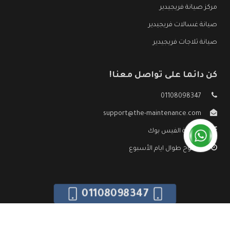
مركز صيانة فريجيدير
صيانة غسالات فريجيدير
صيانة ثلاجات فريجيدير
كن دائما على تواصل معنا!
01108098347
support@the-maintenance.com
صفحة الفيس بوك
مفتوح طوال ايام الأسبوع
01108098347
جميع الحقوق محفوظه ©
صيانة فريجيدير