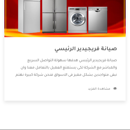
صيانة فريجيدير الرئيسي
صيانة فريجيدير الرئيسي هدفها سهولة التواصل السريع
والمباشر مع الشركة لكى يستمتع العميل بالتعامل معنا وان
نبقى متواجدين بشكل مميز فى الاسواق فنحن شركة كبيرة نهتم
بكل التفاصيل المهمة للعميل وان يستمتع بالخدمات التى تنفرد
مشاهدة المزيد
الشركة بها والتى تكون منها خدمة الصيانة التى تكون من أهم
الخدمات التى يرغب بها العميل لأنها تحافظ على كفاءة المنتج
كما أن شركة فريجيدير تقدم لنا جميع الأجهزة التى نبحث عنها
وأقوى الأسعار التى تكون مناسبة لكثير من العملاء