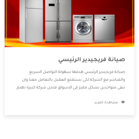
صيانة فريجيدير الرئيسي
صيانة فريجيدير الرئيسي هدفها سهولة التواصل السريع
والمباشر مع الشركة لكى يستمتع العميل بالتعامل معنا وان
نبقى متواجدين بشكل مميز فى الاسواق فنحن شركة كبيرة نهتم
بكل التفاصيل المهمة للعميل وان يستمتع بالخدمات التى تنفرد
مشاهدة المزيد
الشركة بها والتى تكون منها خدمة الصيانة التى تكون من أهم
الخدمات التى يرغب بها العميل لأنها تحافظ على كفاءة المنتج
كما أن شركة فريجيدير تقدم لنا جميع الأجهزة التى نبحث عنها
وأقوى الأسعار التى تكون مناسبة لكثير من العملاء