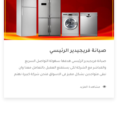
صيانة فريجيدير الرئيسي
صيانة فريجيدير الرئيسي هدفها سهولة التواصل السريع
والمباشر مع الشركة لكى يستمتع العميل بالتعامل معنا وان
نبقى متواجدين بشكل مميز فى الاسواق فنحن شركة كبيرة نهتم
بكل التفاصيل المهمة للعميل وان يستمتع بالخدمات التى تنفرد
مشاهدة المزيد
الشركة بها والتى تكون منها خدمة الصيانة التى تكون من أهم
الخدمات التى يرغب بها العميل لأنها تحافظ على كفاءة المنتج
كما أن شركة فريجيدير تقدم لنا جميع الأجهزة التى نبحث عنها
وأقوى الأسعار التى تكون مناسبة لكثير من العملاء